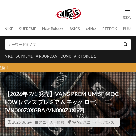
NIKE
SUPREME
New Balance
ASICS
adidas
REEBOK
PUMA
NIKE
SUPREME
AIR JORDAN
DUNK
AIR FORCE 1
スニーカーの発売日
【2026年 7/1 発売】VANS PREMIUM SF MOC
LOW (バンズ プレミアム モック ロー)
[VN000Z3XGBA/VN000Z3XI97]
2026-06-24
スニーカー情報
VANS
,
スニーカー
,
バンズ