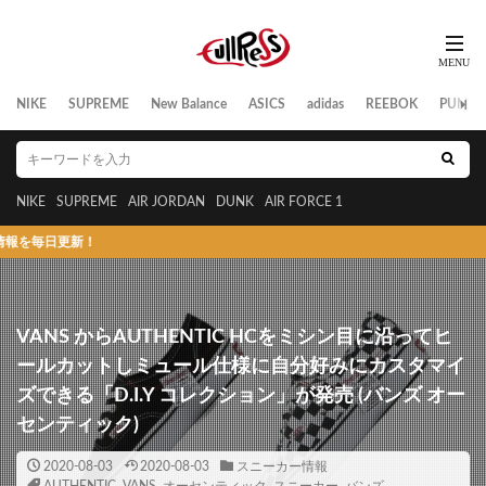
NIKE
SUPREME
New Balance
ASICS
adidas
REEBOK
PUMA
NIKE
SUPREME
AIR JORDAN
DUNK
AIR FORCE 1
更新！
VANS からAUTHENTIC HCをミシン目に沿ってヒ
ールカットしミュール仕様に自分好みにカスタマイ
ズできる「D.I.Y コレクション」が発売 (バンズ オー
センティック)
2020-08-03
2020-08-03
スニーカー情報