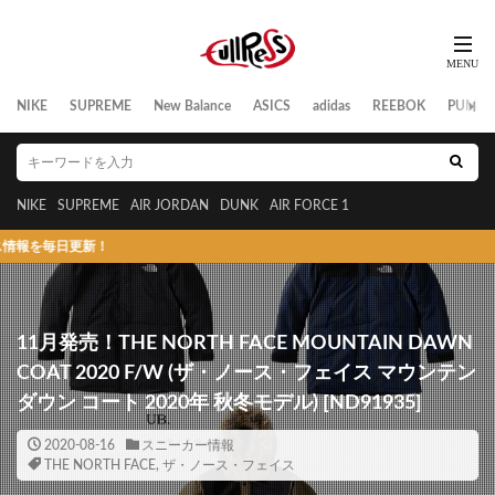
NIKE
SUPREME
New Balance
ASICS
adidas
REEBOK
PUMA
NIKE
SUPREME
AIR JORDAN
DUNK
AIR FORCE 1
日更新！
11月発売！THE NORTH FACE MOUNTAIN DAWN
COAT 2020 F/W (ザ・ノース・フェイス マウンテン
ダウン コート 2020年 秋冬モデル) [ND91935]
2020-08-16
スニーカー情報
THE NORTH FACE
,
ザ・ノース・フェイス