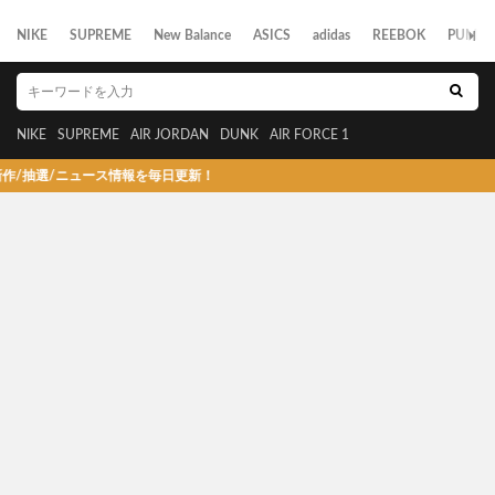
NIKE
SUPREME
New Balance
ASICS
adidas
REEBOK
PUMA
NIKE
SUPREME
AIR JORDAN
DUNK
AIR FORCE 1
抽選/ニュース情報を毎日更新！