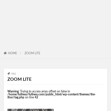
HOME
ZOOM LITE
TAG
ZOOM LITE
Warning
: Trying to access array offset on false in
/home/fullress/fullress.com/public_html/wp-content/themes/the-
thor/tag.php
on line
42