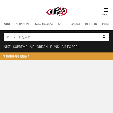
NIKE
SUPREME
New Balance
ASICS
adidas
REEBOK
PUMA
NIKE
SUPREME
AIR JORDAN
DUNK
AIR FORCE 1
報を毎日更新！