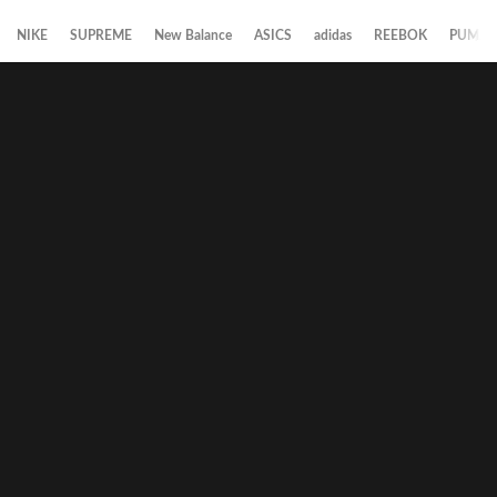
NIKE
SUPREME
New Balance
ASICS
adidas
REEBOK
PUMA