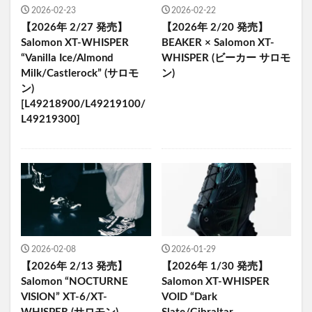
2026-02-23
2026-02-22
【2026年 2/27 発売】
【2026年 2/20 発売】
Salomon XT-WHISPER
BEAKER × Salomon XT-
“Vanilla Ice/Almond
WHISPER (ビーカー サロモ
Milk/Castlerock” (サロモ
ン)
ン)
[L49218900/L49219100/
L49219300]
2026-02-08
2026-01-29
【2026年 2/13 発売】
【2026年 1/30 発売】
Salomon “NOCTURNE
Salomon XT-WHISPER
VISION” XT-6/XT-
VOID “Dark