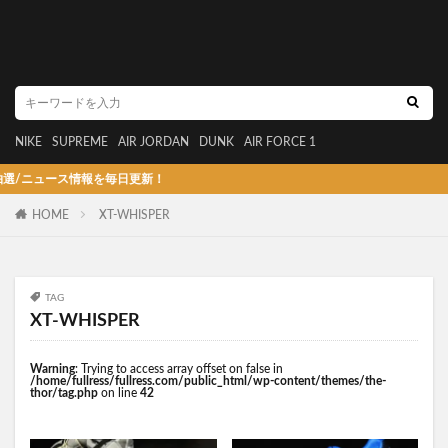
NIKE
SUPREME
AIR JORDAN
DUNK
AIR FORCE 1
ース情報を毎日更新！
HOME
XT-WHISPER
TAG
XT-WHISPER
Warning
: Trying to access array offset on false in
/home/fullress/fullress.com/public_html/wp-content/themes/the-
thor/tag.php
on line
42