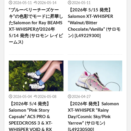
2026-05-11
2026-05-14
2026-05-11
“ブルーベリーチーズケー
【2026年 5/15 発売】
キ”の色彩でモードに昇華し
Salomon XT-WHISPER
たSalomon for Ray BEAMS
“Walnut/Bitter
XT-WHISPERが2026年
Chocolate/Vanilla” (サロモ
5/14 発売 (サロモン レイビ
ン) [L49229300]
ームス)
2026-05-04
2026-05-08
2026-04-27
【2026年 5/4 発売】
【2026年 発売】Salomon
Salomon “Pink Story
XT-WHISPER “Rainy
Capsule” ACS PRO &
Day/Cosmic Sky/Pink
SPEEDCROSS 3 & XT-
Yarrow” (サロモン)
WHISPER VOID & RX
[L49230500]