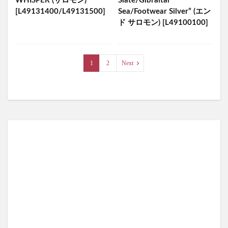
WHISPER (サロモン)
Slate/Gibraltar
[L49131400/L49131500]
Sea/Footwear Silver” (エン
ド サロモン) [L49100100]
1
2
Next