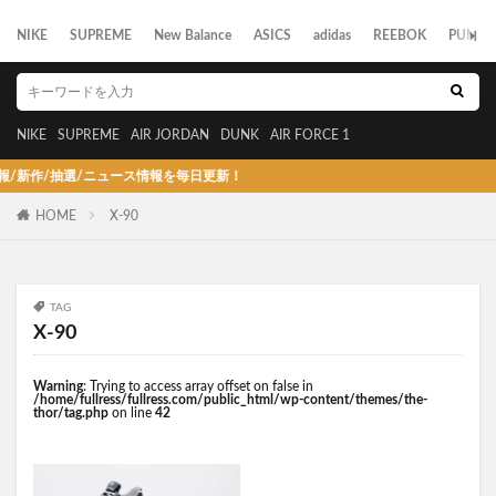
NIKE
SUPREME
New Balance
ASICS
adidas
REEBOK
PUMA
NIKE
SUPREME
AIR JORDAN
DUNK
AIR FORCE 1
作/抽選/ニュース情報を毎日更新！
HOME
X-90
TAG
X-90
Warning
: Trying to access array offset on false in
/home/fullress/fullress.com/public_html/wp-content/themes/the-
thor/tag.php
on line
42