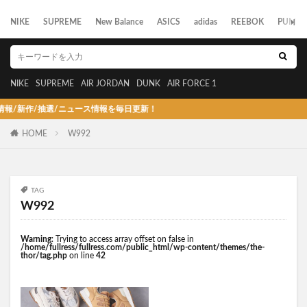
NIKE
SUPREME
New Balance
ASICS
adidas
REEBOK
PUMA
NIKE
SUPREME
AIR JORDAN
DUNK
AIR FORCE 1
新作/抽選/ニュース情報を毎日更新！
HOME
W992
TAG
W992
Warning
: Trying to access array offset on false in
/home/fullress/fullress.com/public_html/wp-content/themes/the-
thor/tag.php
on line
42