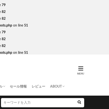
e
79
e
82
e
82
bots.php
on line
51
e
79
e
82
e
82
bots.php
on line
51
ル
セール情報
レビュー
ABOUT
THING APE
e Skateboards
NORTH FACE
AN MADE
SY
 Don’t Cry
お問い合わせ/プレスリリース送付
プライバシーポリシー