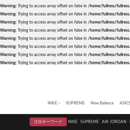
Warning
: Trying to access array offset on false in
/home/fullress/fullres
Warning
: Trying to access array offset on false in
/home/fullress/fullres
Warning
: Trying to access array offset on false in
/home/fullress/fullres
Warning
: Trying to access array offset on false in
/home/fullress/fullre
Warning
: Trying to access array offset on false in
/home/fullress/fullres
Warning
: Trying to access array offset on false in
/home/fullress/fullres
Warning
: Trying to access array offset on false in
/home/fullress/fullres
Warning
: Trying to access array offset on false in
/home/fullress/fullre
NIKE
SUPREME
New Balance
ASIC
AIR JORDAN
AIR FORCE 1
DUNK
AIR MAX
AIR MAX PLUS
BLAZER
AIR MORE UPTEMPO
AIR HUARACHE
NIKE BY YOU
NIKELAB
クリアランスセール
注目キーワード
NIKE
SUPREME
AIR JORDAN