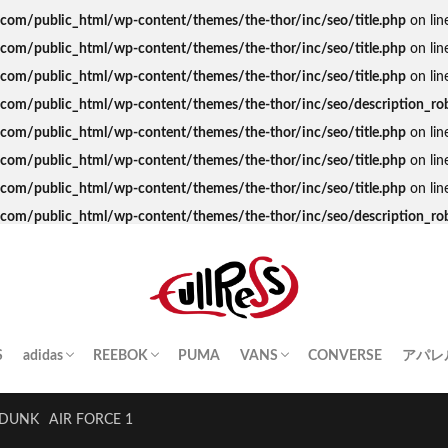
s.com/public_html/wp-content/themes/the-thor/inc/seo/title.php
on lin
s.com/public_html/wp-content/themes/the-thor/inc/seo/title.php
on lin
s.com/public_html/wp-content/themes/the-thor/inc/seo/title.php
on lin
ss.com/public_html/wp-content/themes/the-thor/inc/seo/description_ro
s.com/public_html/wp-content/themes/the-thor/inc/seo/title.php
on lin
s.com/public_html/wp-content/themes/the-thor/inc/seo/title.php
on lin
s.com/public_html/wp-content/themes/the-thor/inc/seo/title.php
on lin
ss.com/public_html/wp-content/themes/the-thor/inc/seo/description_ro
S
adidas
REEBOK
PUMA
VANS
CONVERSE
アパレ
SAMBA
YEEZY BOOST
STAN SMITH
SUPERSTAR
GAZELLE
HANDBALL SPEZIAL
INSTA PUMP FURY
CLUB C
QUESTION
OLD SKOOL
SK8-HI
ERA
AUTHENTIC
SLIP-ON
A BA
Palac
KITH
THE 
HUM
STUS
Girls
DUNK
AIR FORCE 1