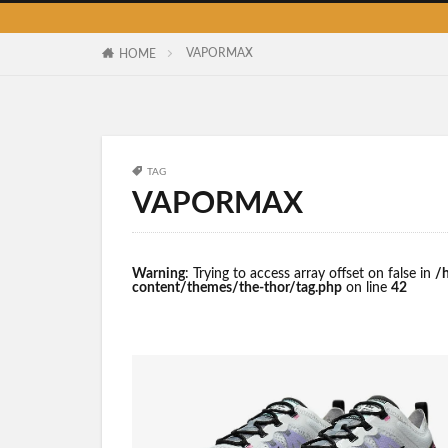
VAPORMAX
HOME
TAG
VAPORMAX
Warning
: Trying to access array offset on false in
/
content/themes/the-thor/tag.php
on line
42