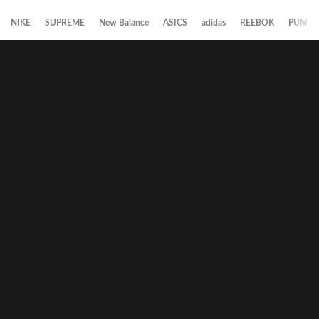
NIKE
SUPREME
New Balance
ASICS
adidas
REEBOK
PUMA