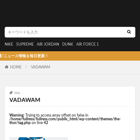
NIKE
SUPREME
AIR JORDAN
DUNK
AIR FORCE 1
ュース情報を毎日更新！
HOME
VADAWAM
TAG
VADAWAM
Warning
: Trying to access array offset on false in
/home/fullress/fullress.com/public_html/wp-content/themes/the-
thor/tag.php
on line
42