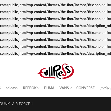
s.com/public_html/wp-content/themes/the-thor/inc/seo/title.php
on lin
s.com/public_html/wp-content/themes/the-thor/inc/seo/title.php
on lin
s.com/public_html/wp-content/themes/the-thor/inc/seo/title.php
on lin
ss.com/public_html/wp-content/themes/the-thor/inc/seo/description_ro
s.com/public_html/wp-content/themes/the-thor/inc/seo/title.php
on lin
s.com/public_html/wp-content/themes/the-thor/inc/seo/title.php
on lin
s.com/public_html/wp-content/themes/the-thor/inc/seo/title.php
on lin
ss.com/public_html/wp-content/themes/the-thor/inc/seo/description_ro
S
adidas
REEBOK
PUMA
VANS
CONVERSE
アパレ
SAMBA
YEEZY BOOST
STAN SMITH
SUPERSTAR
GAZELLE
HANDBALL SPEZIAL
INSTA PUMP FURY
CLUB C
QUESTION
OLD SKOOL
SK8-HI
ERA
AUTHENTIC
SLIP-ON
A BA
Palac
KITH
THE 
HUM
STUS
Girls
DUNK
AIR FORCE 1