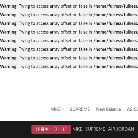
Warning
: Trying to access array offset on false in
/home/fullress/fullres
Warning
: Trying to access array offset on false in
/home/fullress/fullres
Warning
: Trying to access array offset on false in
/home/fullress/fullres
Warning
: Trying to access array offset on false in
/home/fullress/fullre
Warning
: Trying to access array offset on false in
/home/fullress/fullres
Warning
: Trying to access array offset on false in
/home/fullress/fullres
Warning
: Trying to access array offset on false in
/home/fullress/fullres
Warning
: Trying to access array offset on false in
/home/fullress/fullre
NIKE
SUPREME
New Balance
ASIC
AIR JORDAN
AIR FORCE 1
DUNK
AIR MAX
AIR MAX PLUS
BLAZER
AIR MORE UPTEMPO
AIR HUARACHE
NIKE BY YOU
NIKELAB
クリアランスセール
注目キーワード
NIKE
SUPREME
AIR JORDAN