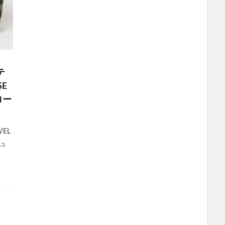
テ
SE
ロー
EL
チュ