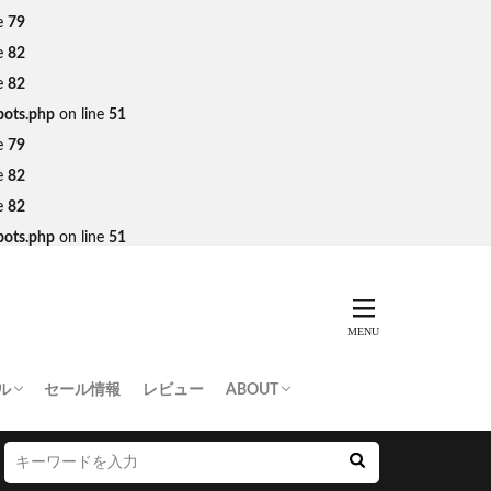
e
79
e
82
e
82
bots.php
on line
51
e
79
e
82
e
82
bots.php
on line
51
ル
セール情報
レビュー
ABOUT
THING APE
e Skateboards
NORTH FACE
AN MADE
SY
 Don’t Cry
お問い合わせ/プレスリリース送付
プライバシーポリシー