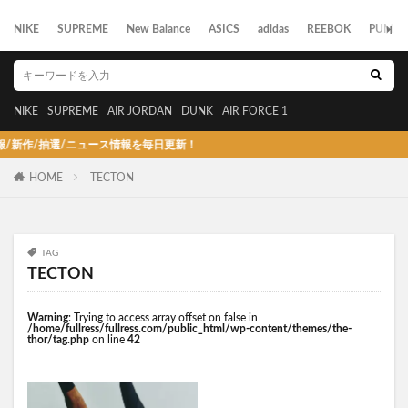
NIKE
SUPREME
New Balance
ASICS
adidas
REEBOK
PUMA
NIKE
SUPREME
AIR JORDAN
DUNK
AIR FORCE 1
作/抽選/ニュース情報を毎日更新！
HOME
TECTON
TAG
TECTON
Warning
: Trying to access array offset on false in
/home/fullress/fullress.com/public_html/wp-content/themes/the-
thor/tag.php
on line
42