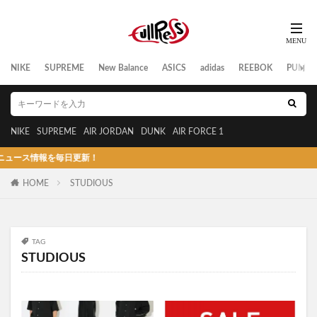
NIKE
SUPREME
New Balance
ASICS
adidas
REEBOK
PUMA
NIKE
SUPREME
AIR JORDAN
DUNK
AIR FORCE 1
情報を毎日更新！
HOME
STUDIOUS
TAG
STUDIOUS