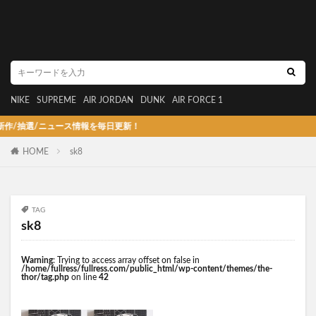
NIKE
SUPREME
AIR JORDAN
DUNK
AIR FORCE 1
抽選/ニュース情報を毎日更新！
HOME
sk8
TAG
sk8
Warning
: Trying to access array offset on false in
/home/fullress/fullress.com/public_html/wp-content/themes/the-
thor/tag.php
on line
42