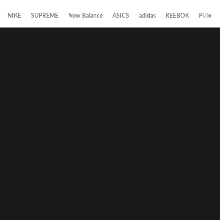
NIKE
SUPREME
New Balance
ASICS
adidas
REEBOK
PUMA