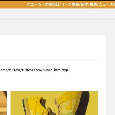
ニーカーの発売日/リーク情報/新作/抽選/ニュース情報を毎日更新！
home/fullress/fullress.com/public_html/wp-