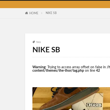
ス
NIKE SB
HOME
TAG
NIKE SB
Warning
: Trying to access array offset on false in
/
content/themes/the-thor/tag.php
on line
42