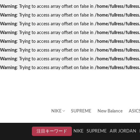
Warning
: Trying to access array offset on false in
/home/fullress/fullres
Warning
: Trying to access array offset on false in
/home/fullress/fullres
Warning
: Trying to access array offset on false in
/home/fullress/fullres
Warning
: Trying to access array offset on false in
/home/fullress/fullre
Warning
: Trying to access array offset on false in
/home/fullress/fullres
Warning
: Trying to access array offset on false in
/home/fullress/fullres
Warning
: Trying to access array offset on false in
/home/fullress/fullres
Warning
: Trying to access array offset on false in
/home/fullress/fullre
NIKE
SUPREME
New Balance
ASIC
AIR JORDAN
AIR FORCE 1
DUNK
AIR MAX
AIR MAX PLUS
BLAZER
AIR MORE UPTEMPO
AIR HUARACHE
NIKE BY YOU
NIKELAB
クリアランスセール
注目キーワード
NIKE
SUPREME
AIR JORDAN