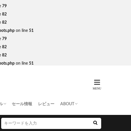
e
79
e
82
e
82
bots.php
on line
51
e
79
e
82
e
82
bots.php
on line
51
ル
セール情報
レビュー
ABOUT
THING APE
e Skateboards
NORTH FACE
AN MADE
SY
 Don’t Cry
お問い合わせ/プレスリリース送付
プライバシーポリシー