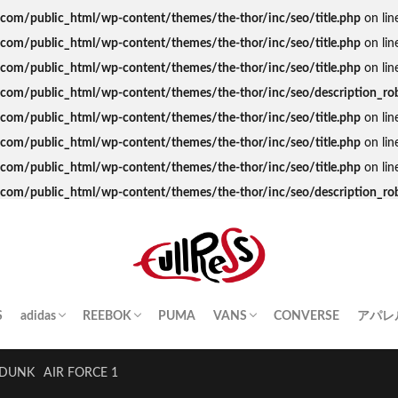
s.com/public_html/wp-content/themes/the-thor/inc/seo/title.php
on lin
s.com/public_html/wp-content/themes/the-thor/inc/seo/title.php
on lin
s.com/public_html/wp-content/themes/the-thor/inc/seo/title.php
on lin
ss.com/public_html/wp-content/themes/the-thor/inc/seo/description_ro
s.com/public_html/wp-content/themes/the-thor/inc/seo/title.php
on lin
s.com/public_html/wp-content/themes/the-thor/inc/seo/title.php
on lin
s.com/public_html/wp-content/themes/the-thor/inc/seo/title.php
on lin
ss.com/public_html/wp-content/themes/the-thor/inc/seo/description_ro
S
adidas
REEBOK
PUMA
VANS
CONVERSE
アパレ
SAMBA
YEEZY BOOST
STAN SMITH
SUPERSTAR
GAZELLE
HANDBALL SPEZIAL
INSTA PUMP FURY
CLUB C
QUESTION
OLD SKOOL
SK8-HI
ERA
AUTHENTIC
SLIP-ON
A BA
Palac
KITH
THE 
HUM
STUS
Girls
DUNK
AIR FORCE 1