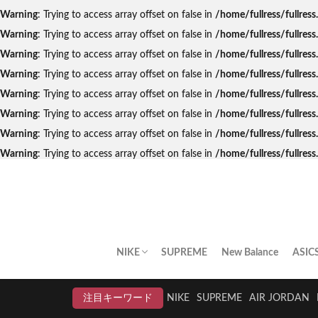
Warning
: Trying to access array offset on false in
/home/fullress/fullres
Warning
: Trying to access array offset on false in
/home/fullress/fullres
Warning
: Trying to access array offset on false in
/home/fullress/fullres
Warning
: Trying to access array offset on false in
/home/fullress/fullre
Warning
: Trying to access array offset on false in
/home/fullress/fullres
Warning
: Trying to access array offset on false in
/home/fullress/fullres
Warning
: Trying to access array offset on false in
/home/fullress/fullres
Warning
: Trying to access array offset on false in
/home/fullress/fullre
NIKE
SUPREME
New Balance
ASIC
AIR JORDAN
AIR FORCE 1
DUNK
AIR MAX
AIR MAX PLUS
BLAZER
AIR MORE UPTEMPO
AIR HUARACHE
NIKE BY YOU
NIKELAB
クリアランスセール
注目キーワード
NIKE
SUPREME
AIR JORDAN