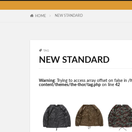
NEW STANDARD
HOME
TAG
NEW STANDARD
Warning
: Trying to access array offset on false in
/
content/themes/the-thor/tag.php
on line
42