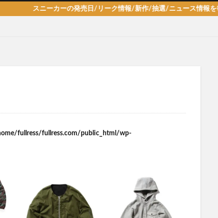
スニーカーの発売日/リーク情報/新作/抽選/ニュース情報を毎日更新
home/fullress/fullress.com/public_html/wp-