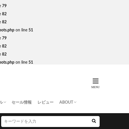
e
79
e
82
e
82
bots.php
on line
51
e
79
e
82
e
82
bots.php
on line
51
ル
セール情報
レビュー
ABOUT
THING APE
e Skateboards
NORTH FACE
AN MADE
SY
 Don’t Cry
お問い合わせ/プレスリリース送付
プライバシーポリシー