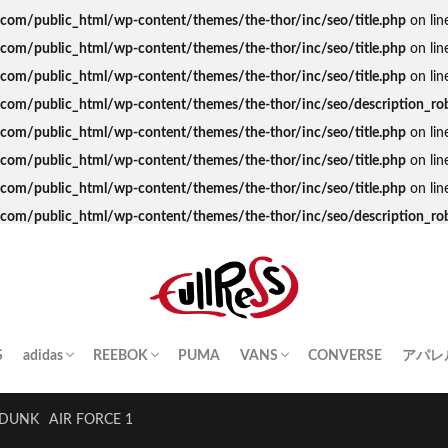
s.com/public_html/wp-content/themes/the-thor/inc/seo/title.php
on lin
s.com/public_html/wp-content/themes/the-thor/inc/seo/title.php
on lin
s.com/public_html/wp-content/themes/the-thor/inc/seo/title.php
on lin
ss.com/public_html/wp-content/themes/the-thor/inc/seo/description_ro
s.com/public_html/wp-content/themes/the-thor/inc/seo/title.php
on lin
s.com/public_html/wp-content/themes/the-thor/inc/seo/title.php
on lin
s.com/public_html/wp-content/themes/the-thor/inc/seo/title.php
on lin
ss.com/public_html/wp-content/themes/the-thor/inc/seo/description_ro
S
adidas
REEBOK
PUMA
VANS
CONVERSE
アパレ
SAMBA
YEEZY BOOST
STAN SMITH
SUPERSTAR
GAZELLE
HANDBALL SPEZIAL
INSTA PUMP FURY
CLUB C
QUESTION
OLD SKOOL
SK8-HI
ERA
AUTHENTIC
SLIP-ON
A BA
Palac
KITH
THE 
HUM
STUS
Girls
DUNK
AIR FORCE 1