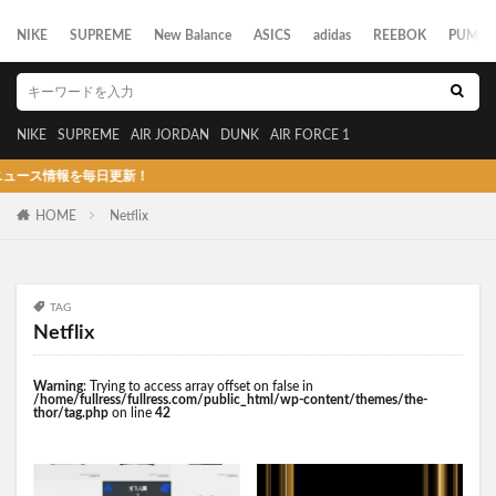
NIKE
SUPREME
New Balance
ASICS
adidas
REEBOK
PUMA
NIKE
SUPREME
AIR JORDAN
DUNK
AIR FORCE 1
情報を毎日更新！
HOME
Netflix
TAG
Netflix
Warning
: Trying to access array offset on false in
/home/fullress/fullress.com/public_html/wp-content/themes/the-
thor/tag.php
on line
42