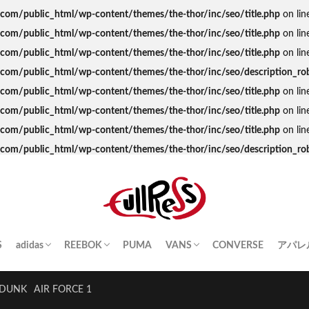
s.com/public_html/wp-content/themes/the-thor/inc/seo/title.php
on lin
s.com/public_html/wp-content/themes/the-thor/inc/seo/title.php
on lin
s.com/public_html/wp-content/themes/the-thor/inc/seo/title.php
on lin
ss.com/public_html/wp-content/themes/the-thor/inc/seo/description_ro
s.com/public_html/wp-content/themes/the-thor/inc/seo/title.php
on lin
s.com/public_html/wp-content/themes/the-thor/inc/seo/title.php
on lin
s.com/public_html/wp-content/themes/the-thor/inc/seo/title.php
on lin
ss.com/public_html/wp-content/themes/the-thor/inc/seo/description_ro
S
adidas
REEBOK
PUMA
VANS
CONVERSE
アパレ
SAMBA
YEEZY BOOST
STAN SMITH
SUPERSTAR
GAZELLE
HANDBALL SPEZIAL
INSTA PUMP FURY
CLUB C
QUESTION
OLD SKOOL
SK8-HI
ERA
AUTHENTIC
SLIP-ON
A BA
Palac
KITH
THE 
HUM
STUS
Girls
DUNK
AIR FORCE 1