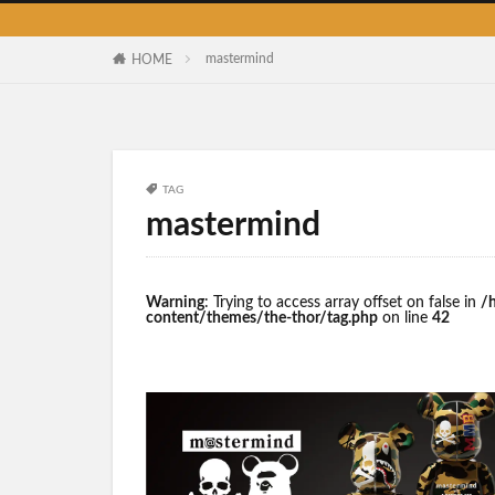
mastermind
HOME
TAG
mastermind
Warning
: Trying to access array offset on false in
/
content/themes/the-thor/tag.php
on line
42