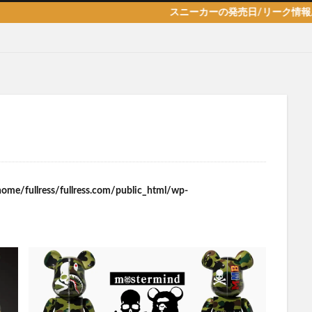
スニーカーの発売日/リーク情報/新作/抽
home/fullress/fullress.com/public_html/wp-