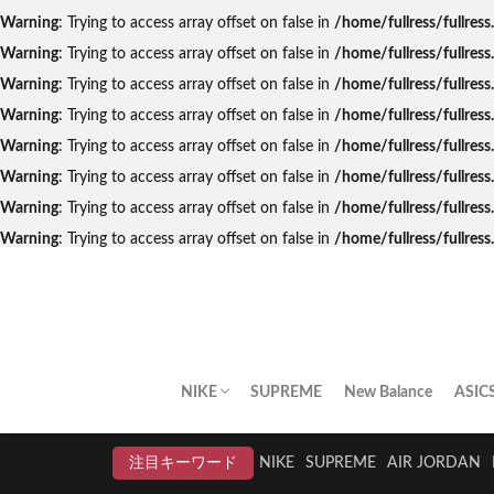
Warning
: Trying to access array offset on false in
/home/fullress/fullres
Warning
: Trying to access array offset on false in
/home/fullress/fullres
Warning
: Trying to access array offset on false in
/home/fullress/fullres
Warning
: Trying to access array offset on false in
/home/fullress/fullre
Warning
: Trying to access array offset on false in
/home/fullress/fullres
Warning
: Trying to access array offset on false in
/home/fullress/fullres
Warning
: Trying to access array offset on false in
/home/fullress/fullres
Warning
: Trying to access array offset on false in
/home/fullress/fullre
NIKE
SUPREME
New Balance
ASIC
AIR JORDAN
AIR FORCE 1
DUNK
AIR MAX
AIR MAX PLUS
BLAZER
AIR MORE UPTEMPO
AIR HUARACHE
NIKE BY YOU
NIKELAB
クリアランスセール
注目キーワード
NIKE
SUPREME
AIR JORDAN