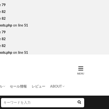
e
79
e
82
e
82
bots.php
on line
51
e
79
e
82
e
82
bots.php
on line
51
ル
セール情報
レビュー
ABOUT
THING APE
e Skateboards
NORTH FACE
AN MADE
SY
 Don’t Cry
お問い合わせ/プレスリリース送付
プライバシーポリシー