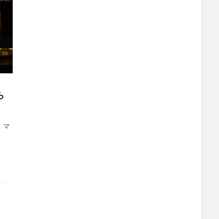
ら
ス マ