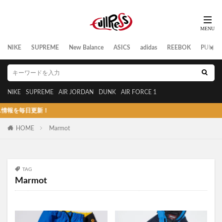
NIKE
SUPREME
New Balance
ASICS
adidas
REEBOK
PUMA
NIKE
SUPREME
AIR JORDAN
DUNK
AIR FORCE 1
日更新！
HOME
Marmot
TAG
Marmot