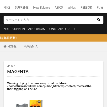
NIKE
SUPREME
New Balance
ASICS
adidas
REEBOK
PUMA
NIKE
SUPREME
AIR JORDAN
DUNK
AIR FORCE 1
毎日更新！
HOME
MAGENTA
TAG
MAGENTA
Warning
: Trying to access array offset on false in
/home/fullress/fullress.com/public_html/wp-content/themes/the-
thor/tag.php
on line
42