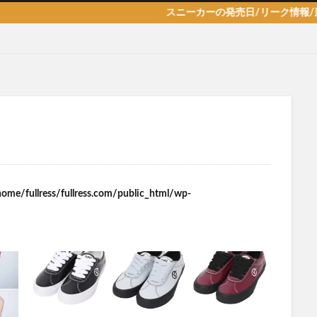
スニーカーの発売日/リーク情報/新作/抽選
home/fullress/fullress.com/public_html/wp-