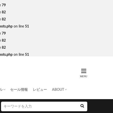
e
79
e
82
e
82
bots.php
on line
51
e
79
e
82
e
82
bots.php
on line
51
ル
セール情報
レビュー
ABOUT
THING APE
e Skateboards
NORTH FACE
AN MADE
SY
 Don’t Cry
お問い合わせ/プレスリリース送付
プライバシーポリシー