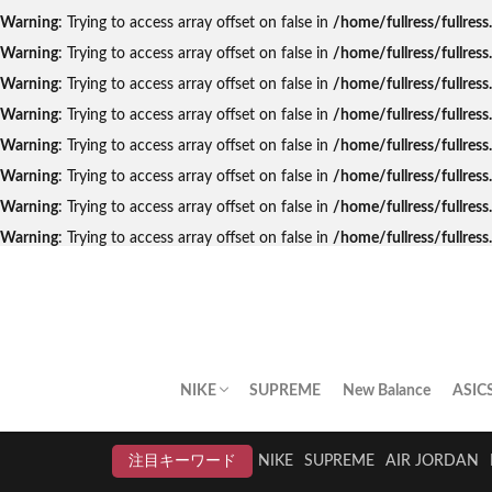
Warning
: Trying to access array offset on false in
/home/fullress/fullres
Warning
: Trying to access array offset on false in
/home/fullress/fullres
Warning
: Trying to access array offset on false in
/home/fullress/fullres
Warning
: Trying to access array offset on false in
/home/fullress/fullre
Warning
: Trying to access array offset on false in
/home/fullress/fullres
Warning
: Trying to access array offset on false in
/home/fullress/fullres
Warning
: Trying to access array offset on false in
/home/fullress/fullres
Warning
: Trying to access array offset on false in
/home/fullress/fullre
NIKE
SUPREME
New Balance
ASIC
AIR JORDAN
AIR FORCE 1
DUNK
AIR MAX
AIR MAX PLUS
BLAZER
AIR MORE UPTEMPO
AIR HUARACHE
NIKE BY YOU
NIKELAB
クリアランスセール
注目キーワード
NIKE
SUPREME
AIR JORDAN