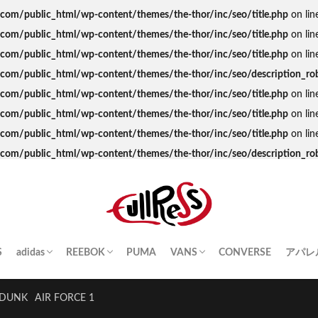
s.com/public_html/wp-content/themes/the-thor/inc/seo/title.php
on lin
s.com/public_html/wp-content/themes/the-thor/inc/seo/title.php
on lin
s.com/public_html/wp-content/themes/the-thor/inc/seo/title.php
on lin
ss.com/public_html/wp-content/themes/the-thor/inc/seo/description_ro
s.com/public_html/wp-content/themes/the-thor/inc/seo/title.php
on lin
s.com/public_html/wp-content/themes/the-thor/inc/seo/title.php
on lin
s.com/public_html/wp-content/themes/the-thor/inc/seo/title.php
on lin
ss.com/public_html/wp-content/themes/the-thor/inc/seo/description_ro
S
adidas
REEBOK
PUMA
VANS
CONVERSE
アパレ
SAMBA
YEEZY BOOST
STAN SMITH
SUPERSTAR
GAZELLE
HANDBALL SPEZIAL
INSTA PUMP FURY
CLUB C
QUESTION
OLD SKOOL
SK8-HI
ERA
AUTHENTIC
SLIP-ON
A BA
Palac
KITH
THE 
HUM
STUS
Girls
DUNK
AIR FORCE 1