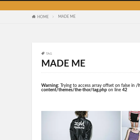
MADE ME
HOME
TAG
MADE ME
Warning
: Trying to access array offset on false in
/
content/themes/the-thor/tag.php
on line
42