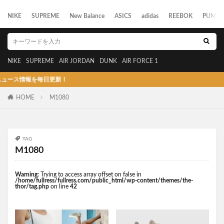
NIKE
SUPREME
New Balance
ASICS
adidas
REEBOK
PUMA
NIKE
SUPREME
AIR JORDAN
DUNK
AIR FORCE 1
ス情報を毎日更新！
HOME
M1080
TAG
M1080
Warning
: Trying to access array offset on false in
/home/fullress/fullress.com/public_html/wp-content/themes/the-
thor/tag.php
on line
42