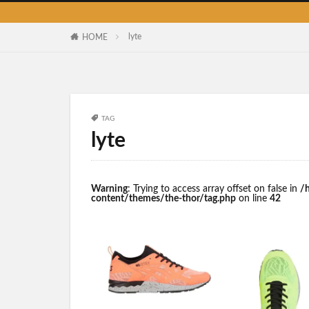
lyte
HOME
TAG
lyte
Warning
: Trying to access array offset on false in
/
content/themes/the-thor/tag.php
on line
42