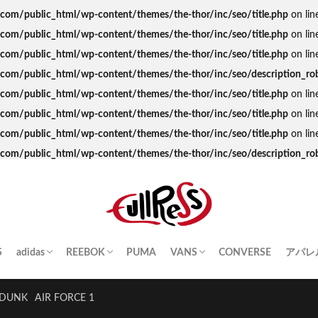
s.com/public_html/wp-content/themes/the-thor/inc/seo/title.php
on lin
s.com/public_html/wp-content/themes/the-thor/inc/seo/title.php
on lin
s.com/public_html/wp-content/themes/the-thor/inc/seo/title.php
on lin
ss.com/public_html/wp-content/themes/the-thor/inc/seo/description_ro
s.com/public_html/wp-content/themes/the-thor/inc/seo/title.php
on lin
s.com/public_html/wp-content/themes/the-thor/inc/seo/title.php
on lin
s.com/public_html/wp-content/themes/the-thor/inc/seo/title.php
on lin
ss.com/public_html/wp-content/themes/the-thor/inc/seo/description_ro
S
adidas
REEBOK
PUMA
VANS
CONVERSE
アパレ
SAMBA
YEEZY BOOST
STAN SMITH
SUPERSTAR
GAZELLE
HANDBALL SPEZIAL
INSTA PUMP FURY
CLUB C
QUESTION
OLD SKOOL
SK8-HI
ERA
AUTHENTIC
SLIP-ON
A BA
Palac
KITH
THE 
HUM
STUS
Girls
DUNK
AIR FORCE 1