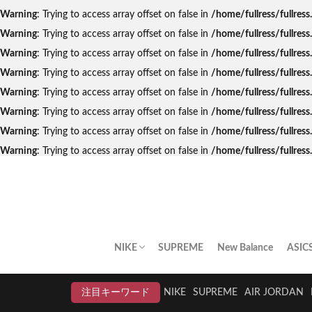
Warning
: Trying to access array offset on false in
/home/fullress/fullres
Warning
: Trying to access array offset on false in
/home/fullress/fullres
Warning
: Trying to access array offset on false in
/home/fullress/fullres
Warning
: Trying to access array offset on false in
/home/fullress/fullre
Warning
: Trying to access array offset on false in
/home/fullress/fullres
Warning
: Trying to access array offset on false in
/home/fullress/fullres
Warning
: Trying to access array offset on false in
/home/fullress/fullres
Warning
: Trying to access array offset on false in
/home/fullress/fullre
NIKE
SUPREME
New Balance
ASIC
AIR JORDAN
AIR FORCE 1
DUNK
AIR MAX
AIR MAX PLUS
BLAZER
AIR MORE UPTEMPO
AIR HUARACHE
NIKE BY YOU
NIKELAB
クリアランスセール
注目キーワード
NIKE
SUPREME
AIR JORDAN