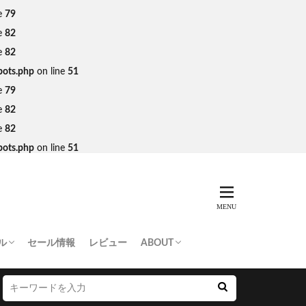
e
79
e
82
e
82
bots.php
on line
51
e
79
e
82
e
82
bots.php
on line
51
ル
セール情報
レビュー
ABOUT
THING APE
e Skateboards
NORTH FACE
AN MADE
SY
 Don’t Cry
お問い合わせ/プレスリリース送付
プライバシーポリシー