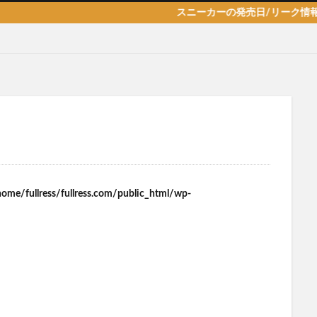
スニーカーの発売日/リーク情報/新作/
home/fullress/fullress.com/public_html/wp-