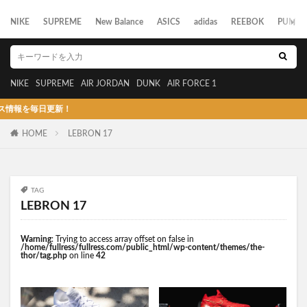
NIKE
SUPREME
New Balance
ASICS
adidas
REEBOK
PUMA
NIKE
SUPREME
AIR JORDAN
DUNK
AIR FORCE 1
毎日更新！
HOME
LEBRON 17
TAG
LEBRON 17
Warning
: Trying to access array offset on false in
/home/fullress/fullress.com/public_html/wp-content/themes/the-
thor/tag.php
on line
42