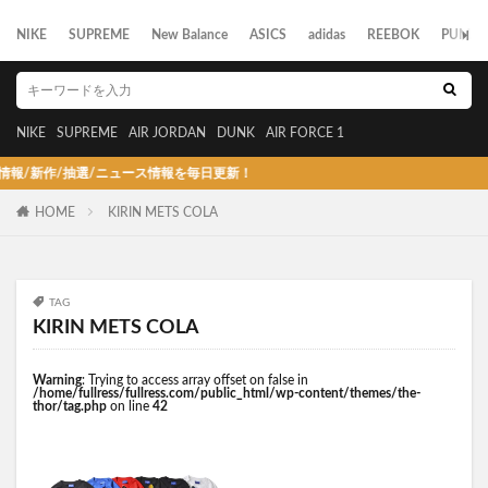
NIKE
SUPREME
New Balance
ASICS
adidas
REEBOK
PUMA
NIKE
SUPREME
AIR JORDAN
DUNK
AIR FORCE 1
新作/抽選/ニュース情報を毎日更新！
HOME
KIRIN METS COLA
TAG
KIRIN METS COLA
Warning
: Trying to access array offset on false in
/home/fullress/fullress.com/public_html/wp-content/themes/the-
thor/tag.php
on line
42