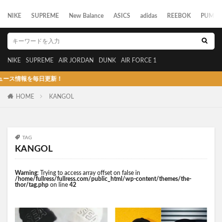
NIKE
SUPREME
New Balance
ASICS
adidas
REEBOK
PUMA
NIKE
SUPREME
AIR JORDAN
DUNK
AIR FORCE 1
報を毎日更新！
HOME
KANGOL
TAG
KANGOL
Warning
: Trying to access array offset on false in
/home/fullress/fullress.com/public_html/wp-content/themes/the-
thor/tag.php
on line
42