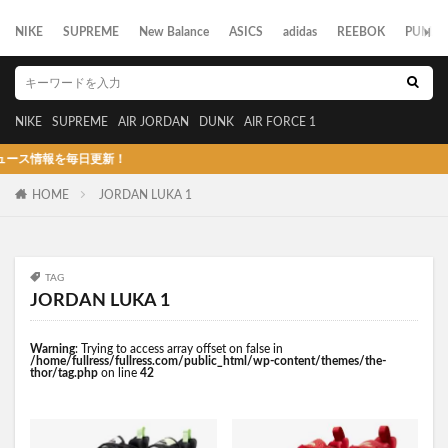
NIKE
SUPREME
New Balance
ASICS
adidas
REEBOK
PUMA
NIKE
SUPREME
AIR JORDAN
DUNK
AIR FORCE 1
情報を毎日更新！
HOME
JORDAN LUKA 1
TAG
JORDAN LUKA 1
Warning
: Trying to access array offset on false in
/home/fullress/fullress.com/public_html/wp-content/themes/the-
thor/tag.php
on line
42