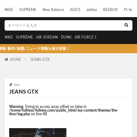
NIKE
SUPREME
New Balance
ASICS
adidas
REEBOK
PUMA
NIKE
SUPREME
AIR JORDAN
DUNK
AIR FORCE 1
新作/抽選/ニュース情報を毎日更新！
HOME
JEANS GTX
TAG
JEANS GTX
Warning
: Trying to access array offset on false in
/home/fullress/fullress.com/public_html/wp-content/themes/the-
thor/tag.php
on line
42