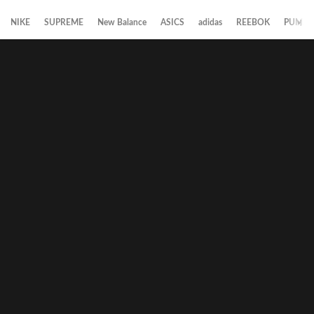
NIKE
SUPREME
New Balance
ASICS
adidas
REEBOK
PUMA