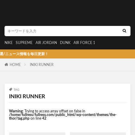
NIKE
SUPREME
AIR JORDAN
DUNK
AIR FORCE 1
ュース情報を毎日更新！
HOME
INIKI RUNNER
TAG
INIKI RUNNER
Warning
: Trying to access array offset on false in
/home/fullress/fullress.com/public_html/wp-content/themes/the-
thor/tag.php
on line
42