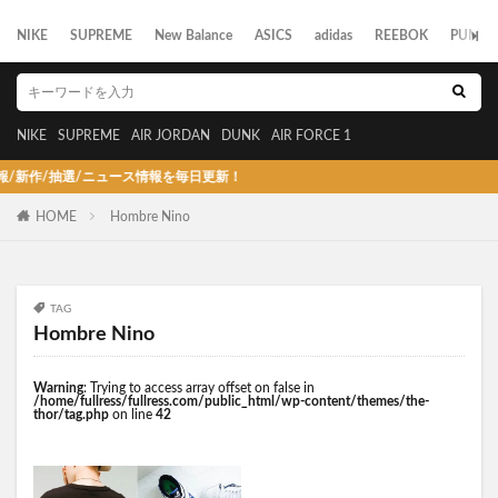
NIKE
SUPREME
New Balance
ASICS
adidas
REEBOK
PUMA
NIKE
SUPREME
AIR JORDAN
DUNK
AIR FORCE 1
作/抽選/ニュース情報を毎日更新！
HOME
Hombre Nino
TAG
Hombre Nino
Warning
: Trying to access array offset on false in
/home/fullress/fullress.com/public_html/wp-content/themes/the-
thor/tag.php
on line
42