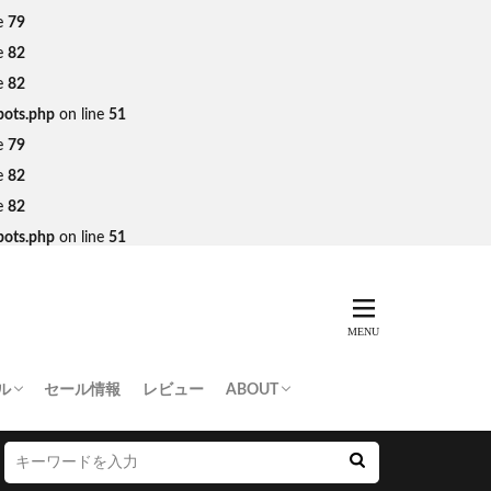
e
79
e
82
e
82
bots.php
on line
51
e
79
e
82
e
82
bots.php
on line
51
ル
セール情報
レビュー
ABOUT
THING APE
e Skateboards
NORTH FACE
AN MADE
SY
 Don’t Cry
お問い合わせ/プレスリリース送付
プライバシーポリシー