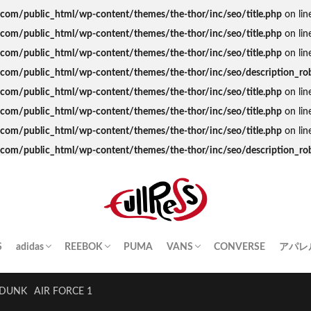
s.com/public_html/wp-content/themes/the-thor/inc/seo/title.php
on lin
s.com/public_html/wp-content/themes/the-thor/inc/seo/title.php
on lin
s.com/public_html/wp-content/themes/the-thor/inc/seo/title.php
on lin
ss.com/public_html/wp-content/themes/the-thor/inc/seo/description_ro
s.com/public_html/wp-content/themes/the-thor/inc/seo/title.php
on lin
s.com/public_html/wp-content/themes/the-thor/inc/seo/title.php
on lin
s.com/public_html/wp-content/themes/the-thor/inc/seo/title.php
on lin
ss.com/public_html/wp-content/themes/the-thor/inc/seo/description_ro
S
adidas
REEBOK
PUMA
VANS
CONVERSE
アパレ
SAMBA
YEEZY BOOST
STAN SMITH
SUPERSTAR
GAZELLE
HANDBALL SPEZIAL
INSTA PUMP FURY
CLUB C
QUESTION
OLD SKOOL
SK8-HI
ERA
AUTHENTIC
SLIP-ON
A BA
Palac
KITH
THE 
HUM
STUS
Girls
DUNK
AIR FORCE 1