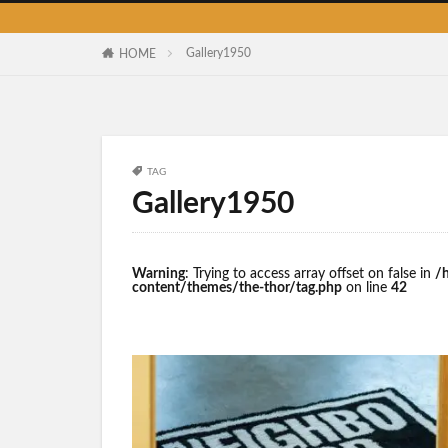
Gallery1950
HOME
TAG
Gallery1950
Warning
: Trying to access array offset on false in
/
content/themes/the-thor/tag.php
on line
42