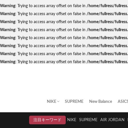
Warning
: Trying to access array offset on false in
/home/fullress/fullres
Warning
: Trying to access array offset on false in
/home/fullress/fullres
Warning
: Trying to access array offset on false in
/home/fullress/fullres
Warning
: Trying to access array offset on false in
/home/fullress/fullre
Warning
: Trying to access array offset on false in
/home/fullress/fullres
Warning
: Trying to access array offset on false in
/home/fullress/fullres
Warning
: Trying to access array offset on false in
/home/fullress/fullres
Warning
: Trying to access array offset on false in
/home/fullress/fullre
NIKE
SUPREME
New Balance
ASIC
AIR JORDAN
AIR FORCE 1
DUNK
AIR MAX
AIR MAX PLUS
BLAZER
AIR MORE UPTEMPO
AIR HUARACHE
NIKE BY YOU
NIKELAB
クリアランスセール
注目キーワード
NIKE
SUPREME
AIR JORDAN