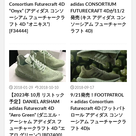
Consortium Futurecraft 4D
adidas CONSORTIUM
“Onyx” (アディダス コンソ
FUTURECRAFT 4Dが11/2
ーシアム フューチャークラ
発売 (キス アディダス コン
フト 4D “オニキス”)
ソーシアム フューチャーク
[F34444]
ラフト 4D)
2018-01-29
2018-10-10
2018-09-17
【2023年 10月 リストック
9/21発売！FOOTPATROL
予定】DANIEL ARSHAM
× adidas Consortium
adidas Futurecraft 4D
Futurecraft 4D (フットパト
“Aero Green” (ダニエル・
ロール アディダス コンソ
アーシャム アディダス フ
ーシアム フューチャークラ
ューチャークラフト 4D “エ
フト 4D)s
アロ グリーン”) [BD7400]