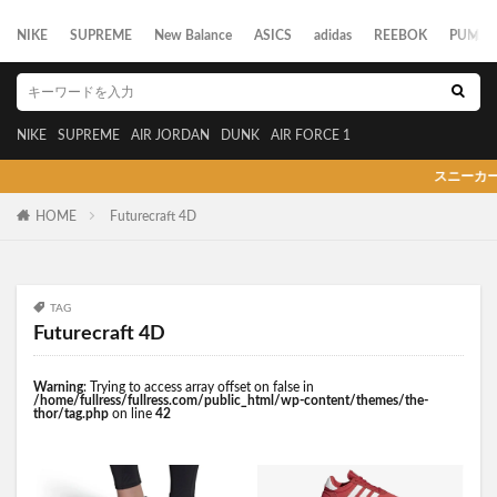
NIKE
SUPREME
New Balance
ASICS
adidas
REEBOK
PUMA
NIKE
SUPREME
AIR JORDAN
DUNK
AIR FORCE 1
スニーカーの発売日
HOME
Futurecraft 4D
TAG
Futurecraft 4D
Warning
: Trying to access array offset on false in
/home/fullress/fullress.com/public_html/wp-content/themes/the-
thor/tag.php
on line
42