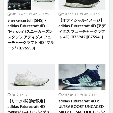
2018-06-15
2018-07-25
2017-11-11
2018-01-15
Sneakersnstuff {SNS} ×
【オフィシャルイメージ】
adidas Futurecraft 4D
adidas Futurecraft 4D (アデ
“Maroon” (スニーカーズン
ィダス フューチャークラフ
スタッフ アディダス フュ
ト 4D) [B75942][B75941]
ーチャークラフト 4D “マル
ーン”) [B96533]
2017-12-12
2017-04-15
2017-11-11
【リーク/関係者限定】
adidas Futurecraft 4D x
adidas Futurecraft 4D
ULTRA BOOST UNCAGED
“White” F&F (アディダス
MID x CLIMACOOL (アディ