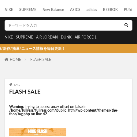
NIKE
SUPREME
New Balance
ASICS
adidas
REEBOK
PUMA
NIKE
SUPREME
AIR JORDAN
DUNK
AIR FORCE 1
作/抽選/ニュース情報を毎日更新！
HOME
FLASH SALE
TAG
FLASH SALE
Warning
: Trying to access array offset on false in
/home/fullress/fullress.com/public_html/wp-content/themes/the-
thor/tag.php
on line
42