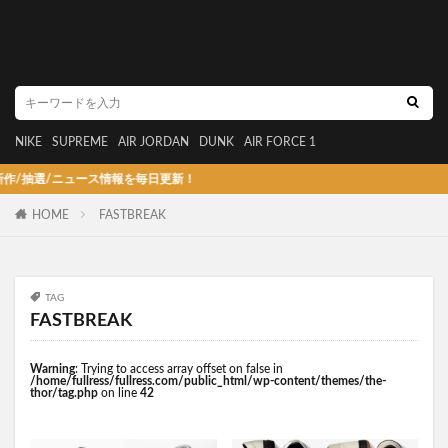
NIKE
SUPREME
AIR JORDAN
DUNK
AIR FORCE 1
選/ニュース情報を毎日更新！
HOME
FASTBREAK
TAG
FASTBREAK
Warning
: Trying to access array offset on false in
/home/fullress/fullress.com/public_html/wp-content/themes/the-
thor/tag.php
on line
42