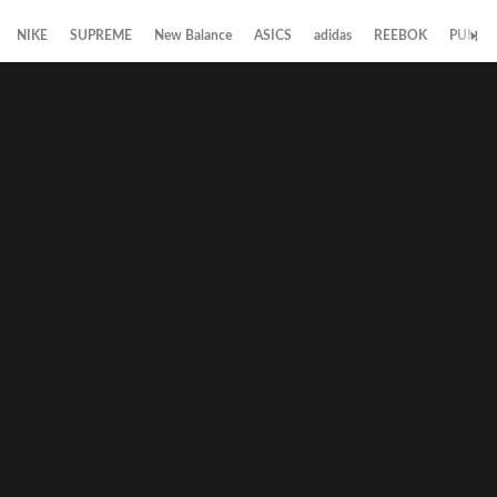
NIKE
SUPREME
New Balance
ASICS
adidas
REEBOK
PUMA