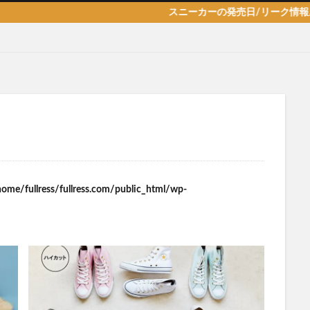
スニーカーの発売日/リーク情報/新作/抽
home/fullress/fullress.com/public_html/wp-