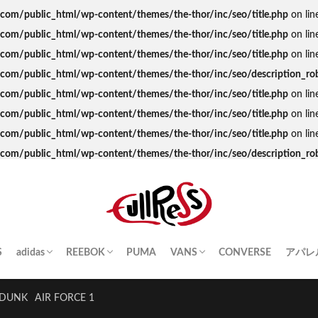
s.com/public_html/wp-content/themes/the-thor/inc/seo/title.php
on lin
s.com/public_html/wp-content/themes/the-thor/inc/seo/title.php
on lin
s.com/public_html/wp-content/themes/the-thor/inc/seo/title.php
on lin
ss.com/public_html/wp-content/themes/the-thor/inc/seo/description_ro
s.com/public_html/wp-content/themes/the-thor/inc/seo/title.php
on lin
s.com/public_html/wp-content/themes/the-thor/inc/seo/title.php
on lin
s.com/public_html/wp-content/themes/the-thor/inc/seo/title.php
on lin
ss.com/public_html/wp-content/themes/the-thor/inc/seo/description_ro
S
adidas
REEBOK
PUMA
VANS
CONVERSE
アパレ
SAMBA
YEEZY BOOST
STAN SMITH
SUPERSTAR
GAZELLE
HANDBALL SPEZIAL
INSTA PUMP FURY
CLUB C
QUESTION
OLD SKOOL
SK8-HI
ERA
AUTHENTIC
SLIP-ON
A BA
Palac
KITH
THE 
HUM
STUS
Girls
DUNK
AIR FORCE 1