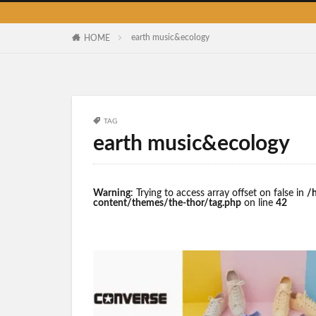
earth music&ecology
HOME
TAG
earth music&ecology
Warning
: Trying to access array offset on false in
/
content/themes/the-thor/tag.php
on line
42