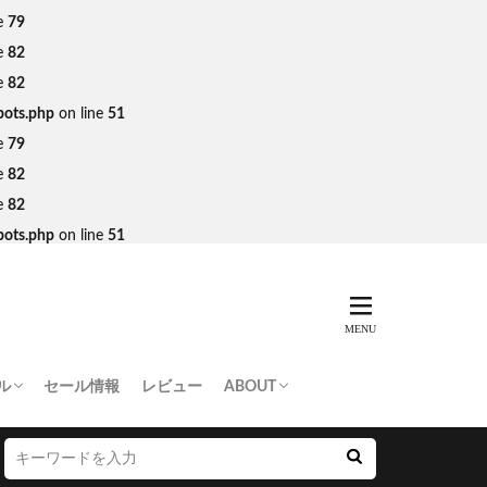
e
79
e
82
e
82
bots.php
on line
51
e
79
e
82
e
82
bots.php
on line
51
ル
セール情報
レビュー
ABOUT
THING APE
e Skateboards
NORTH FACE
AN MADE
SY
 Don’t Cry
お問い合わせ/プレスリリース送付
プライバシーポリシー