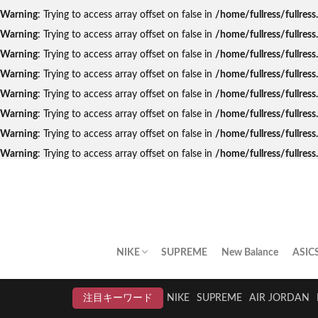
Warning
: Trying to access array offset on false in
/home/fullress/fullres
Warning
: Trying to access array offset on false in
/home/fullress/fullres
Warning
: Trying to access array offset on false in
/home/fullress/fullres
Warning
: Trying to access array offset on false in
/home/fullress/fullre
Warning
: Trying to access array offset on false in
/home/fullress/fullres
Warning
: Trying to access array offset on false in
/home/fullress/fullres
Warning
: Trying to access array offset on false in
/home/fullress/fullres
Warning
: Trying to access array offset on false in
/home/fullress/fullre
NIKE
SUPREME
New Balance
ASIC
AIR JORDAN
AIR FORCE 1
DUNK
AIR MAX
AIR MAX PLUS
BLAZER
AIR MORE UPTEMPO
AIR HUARACHE
NIKE BY YOU
NIKELAB
クリアランスセール
注目キーワード
NIKE
SUPREME
AIR JORDAN