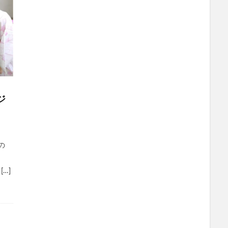
ジ
の
…]