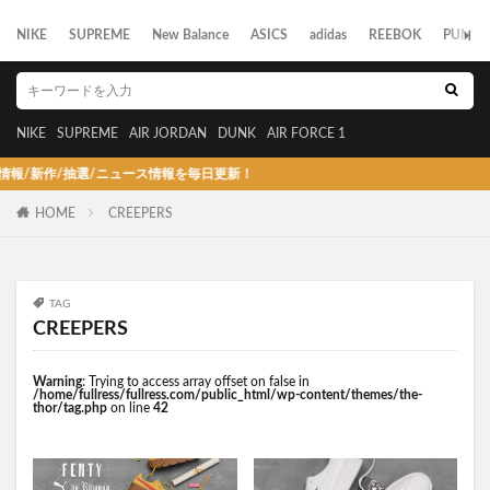
NIKE
SUPREME
New Balance
ASICS
adidas
REEBOK
PUMA
NIKE
SUPREME
AIR JORDAN
DUNK
AIR FORCE 1
新作/抽選/ニュース情報を毎日更新！
HOME
CREEPERS
TAG
CREEPERS
Warning
: Trying to access array offset on false in
/home/fullress/fullress.com/public_html/wp-content/themes/the-
thor/tag.php
on line
42