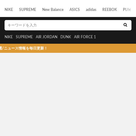
NIKE
SUPREME
New Balance
ASICS
adidas
REEBOK
PUMA
NIKE
SUPREME
AIR JORDAN
DUNK
AIR FORCE 1
ース情報を毎日更新！