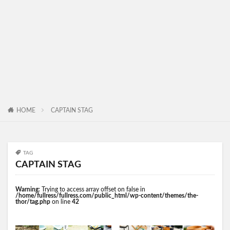
HOME
CAPTAIN STAG
TAG
CAPTAIN STAG
Warning
: Trying to access array offset on false in
/home/fullress/fullress.com/public_html/wp-content/themes/the-
thor/tag.php
on line
42