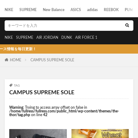
NIKE
SUPREME
New Balance
ASICS
adidas
REEBOK
PUMA
NIKE
SUPREME
AIR JORDAN
DUNK
AIR FORCE 1
情報を毎日更新！
HOME
CAMPUS SUPREME SOLE
TAG
CAMPUS SUPREME SOLE
Warning
: Trying to access array offset on false in
/home/fullress/fullress.com/public_html/wp-content/themes/the-
thor/tag.php
on line
42