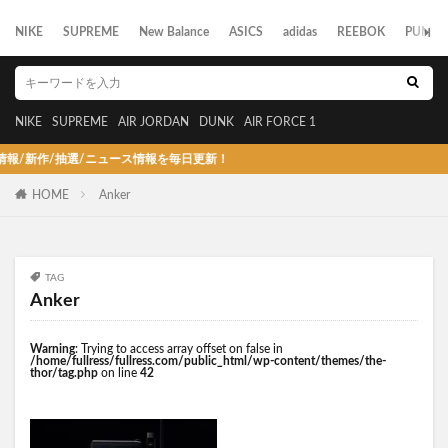
NIKE
SUPREME
New Balance
ASICS
adidas
REEBOK
PUMA
NIKE
SUPREME
AIR JORDAN
DUNK
AIR FORCE 1
新作/抽選/ニュース情報を毎日更新！
HOME
Anker
TAG
Anker
Warning
: Trying to access array offset on false in
/home/fullress/fullress.com/public_html/wp-content/themes/the-
thor/tag.php
on line
42