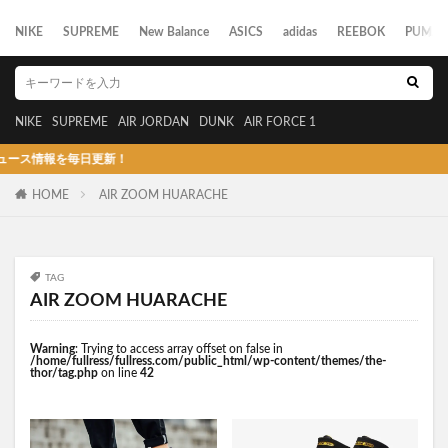
NIKE
SUPREME
New Balance
ASICS
adidas
REEBOK
PUMA
NIKE
SUPREME
AIR JORDAN
DUNK
AIR FORCE 1
ス情報を毎日更新！
HOME
AIR ZOOM HUARACHE
TAG
AIR ZOOM HUARACHE
Warning
: Trying to access array offset on false in
/home/fullress/fullress.com/public_html/wp-content/themes/the-
thor/tag.php
on line
42