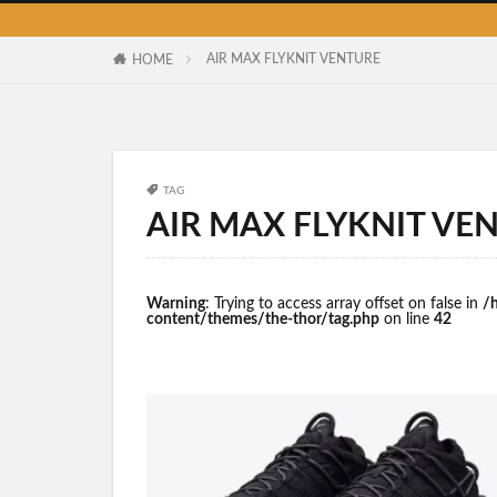
AIR MAX FLYKNIT VENTURE
HOME
TAG
AIR MAX FLYKNIT VE
Warning
: Trying to access array offset on false in
/
content/themes/the-thor/tag.php
on line
42