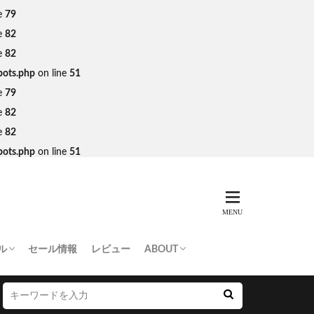
e
79
e
82
e
82
bots.php
on line
51
e
79
e
82
e
82
bots.php
on line
51
ル
セール情報
レビュー
ABOUT
THING APE
e Skateboards
NORTH FACE
AN MADE
SY
 Don’t Cry
お問い合わせ/プレスリリース送付
プライバシーポリシー