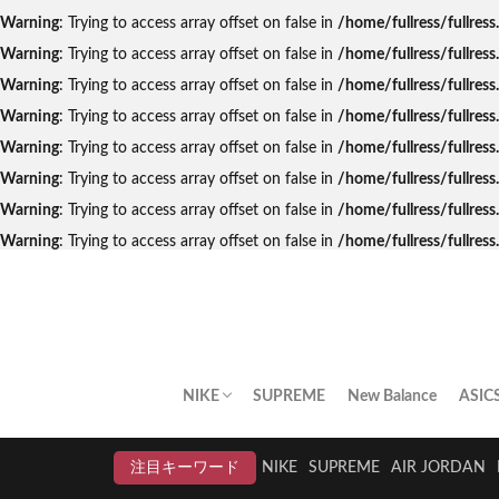
Warning
: Trying to access array offset on false in
/home/fullress/fullres
Warning
: Trying to access array offset on false in
/home/fullress/fullres
Warning
: Trying to access array offset on false in
/home/fullress/fullres
Warning
: Trying to access array offset on false in
/home/fullress/fullre
Warning
: Trying to access array offset on false in
/home/fullress/fullres
Warning
: Trying to access array offset on false in
/home/fullress/fullres
Warning
: Trying to access array offset on false in
/home/fullress/fullres
Warning
: Trying to access array offset on false in
/home/fullress/fullre
NIKE
SUPREME
New Balance
ASIC
AIR JORDAN
AIR FORCE 1
DUNK
AIR MAX
AIR MAX PLUS
BLAZER
AIR MORE UPTEMPO
AIR HUARACHE
NIKE BY YOU
NIKELAB
クリアランスセール
注目キーワード
NIKE
SUPREME
AIR JORDAN