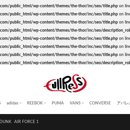
s.com/public_html/wp-content/themes/the-thor/inc/seo/title.php
on lin
s.com/public_html/wp-content/themes/the-thor/inc/seo/title.php
on lin
s.com/public_html/wp-content/themes/the-thor/inc/seo/title.php
on lin
ss.com/public_html/wp-content/themes/the-thor/inc/seo/description_ro
s.com/public_html/wp-content/themes/the-thor/inc/seo/title.php
on lin
s.com/public_html/wp-content/themes/the-thor/inc/seo/title.php
on lin
s.com/public_html/wp-content/themes/the-thor/inc/seo/title.php
on lin
ss.com/public_html/wp-content/themes/the-thor/inc/seo/description_ro
S
adidas
REEBOK
PUMA
VANS
CONVERSE
アパレ
SAMBA
YEEZY BOOST
STAN SMITH
SUPERSTAR
GAZELLE
HANDBALL SPEZIAL
INSTA PUMP FURY
CLUB C
QUESTION
OLD SKOOL
SK8-HI
ERA
AUTHENTIC
SLIP-ON
A BA
Palac
KITH
THE 
HUM
STUS
Girls
DUNK
AIR FORCE 1