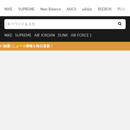
NIKE
SUPREME
New Balance
ASICS
adidas
REEBOK
PUMA
NIKE
SUPREME
AIR JORDAN
DUNK
AIR FORCE 1
選/ニュース情報を毎日更新！