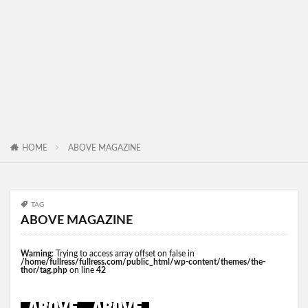
HOME
ABOVE MAGAZINE
TAG
ABOVE MAGAZINE
Warning
: Trying to access array offset on false in
/home/fullress/fullress.com/public_html/wp-content/themes/the-
thor/tag.php
on line
42