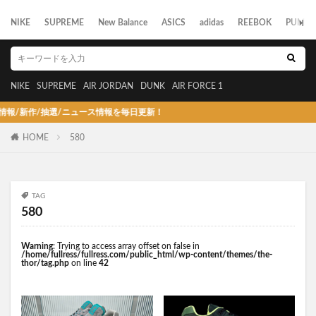
NIKE
SUPREME
New Balance
ASICS
adidas
REEBOK
PUMA
NIKE
SUPREME
AIR JORDAN
DUNK
AIR FORCE 1
新作/抽選/ニュース情報を毎日更新！
HOME
580
TAG
580
Warning
: Trying to access array offset on false in
/home/fullress/fullress.com/public_html/wp-content/themes/the-
thor/tag.php
on line
42