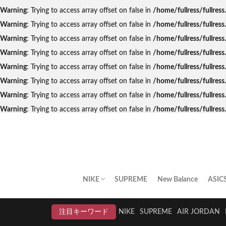
Warning
: Trying to access array offset on false in
/home/fullress/fullres
Warning
: Trying to access array offset on false in
/home/fullress/fullres
Warning
: Trying to access array offset on false in
/home/fullress/fullres
Warning
: Trying to access array offset on false in
/home/fullress/fullre
Warning
: Trying to access array offset on false in
/home/fullress/fullres
Warning
: Trying to access array offset on false in
/home/fullress/fullres
Warning
: Trying to access array offset on false in
/home/fullress/fullres
Warning
: Trying to access array offset on false in
/home/fullress/fullre
NIKE
SUPREME
New Balance
ASIC
AIR JORDAN
AIR FORCE 1
DUNK
AIR MAX
AIR MAX PLUS
BLAZER
AIR MORE UPTEMPO
AIR HUARACHE
NIKE BY YOU
NIKELAB
クリアランスセール
注目キーワード
NIKE
SUPREME
AIR JORDAN