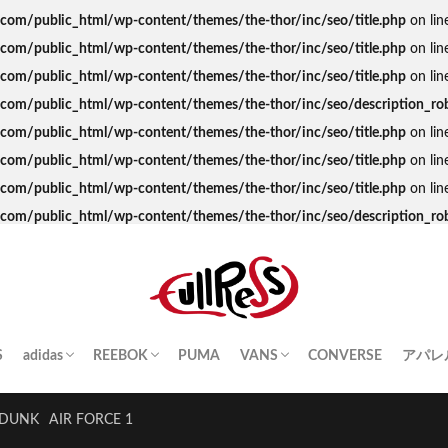
s.com/public_html/wp-content/themes/the-thor/inc/seo/title.php
on lin
s.com/public_html/wp-content/themes/the-thor/inc/seo/title.php
on lin
s.com/public_html/wp-content/themes/the-thor/inc/seo/title.php
on lin
ss.com/public_html/wp-content/themes/the-thor/inc/seo/description_ro
s.com/public_html/wp-content/themes/the-thor/inc/seo/title.php
on lin
s.com/public_html/wp-content/themes/the-thor/inc/seo/title.php
on lin
s.com/public_html/wp-content/themes/the-thor/inc/seo/title.php
on lin
ss.com/public_html/wp-content/themes/the-thor/inc/seo/description_ro
S
adidas
REEBOK
PUMA
VANS
CONVERSE
アパレ
SAMBA
YEEZY BOOST
STAN SMITH
SUPERSTAR
GAZELLE
HANDBALL SPEZIAL
INSTA PUMP FURY
CLUB C
QUESTION
OLD SKOOL
SK8-HI
ERA
AUTHENTIC
SLIP-ON
A BA
Palac
KITH
THE 
HUM
STUS
Girls
DUNK
AIR FORCE 1