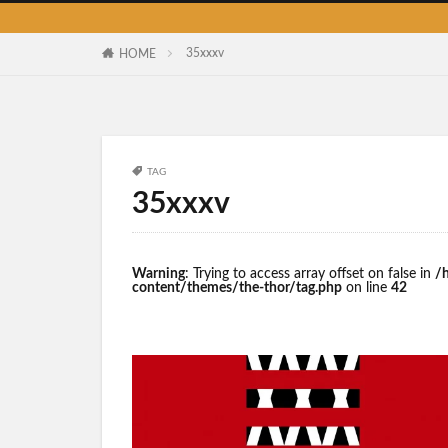
35xxxv
HOME
TAG
35xxxv
Warning
: Trying to access array offset on false in
/
content/themes/the-thor/tag.php
on line
42