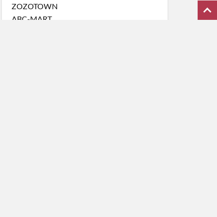
ZOZOTOWN
ABC-MART
ABC-MART GS
BILLY'S ENT
Amazon KICKS
magaseek
オムニ7
スーパースポーツゼビオ
スポーツオーソリティ
End Clothing