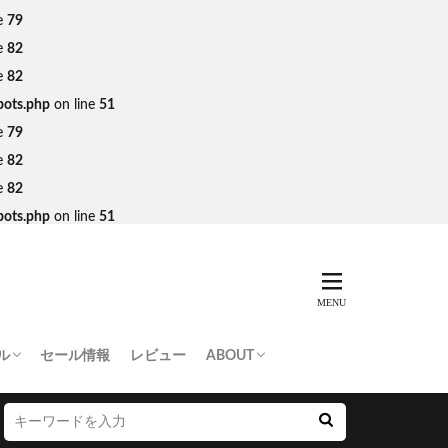
e
79
e
82
e
82
bots.php
on line
51
e
79
e
82
e
82
bots.php
on line
51
ル
セール情報
レビュー
ABOUT
THING APE
e Skateboards
NORTH FACE
AN MADE
SY
 Don’t Cry
お問い合わせ/プレスリリース送付
プライバシーポリシー