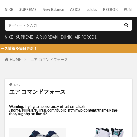
NIKE
SUPREME
New Balance
ASICS
adidas
REEBOK
PUMA
NIKE
SUPREME
AIR JORDAN
DUNK
AIR FORCE 1
情報を毎日更新！
HOME
エア コマンドフォース
TAG
エア コマンドフォース
Warning
: Trying to access array offset on false in
/home/fullress/fullress.com/public_html/wp-content/themes/the-
thor/tag.php
on line
42