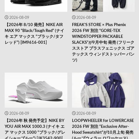
2026-08-09
2026-08-09
【2026年 8/10 発売】NIKE AIR
FREAK’S STORE × Plus Phenix
MAX 90 “Black/Tough Red” (ナイ
2026 FW 別注 “GORE-TEX
キ エア マックス “ブラック/タフ
WINDSTOPPER PACKABLE
レッド”) [IM9616-001]
SLACKS”が9月中旬 発売 (フリーク
スストア プラスフェニックス ゴア
テックス ウィンドストッパー パン
ツ)
2026-08-09
2026-08-09
【2026年 秋 発売予定】NIKE BY
LOOPWHEELER for LOWERCASE
YOU AIR MAX 1000.3 (ナイキ エ
2026 FW 別注 “Exclusive After-
ア マックス 1000 “ブラック/グレ
Hood Sweatshirt”が10月上旬 発売
イシャーブルー”) [JK3542-900]
(ループウィラー ロワーケース)