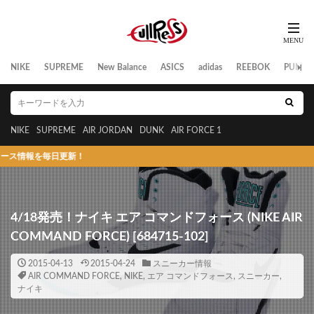
NIKE
SUPREME
New Balance
ASICS
adidas
REEBOK
PUMA
NIKE
SUPREME
AIR JORDAN
DUNK
AIR FORCE 1
を毎日更新！
4/18発売！ナイキ エア コマンドフォース (NIKE AIR
COMMAND FORCE) [684715-102]
2015-04-13
2015-04-24
スニーカー情報
AIR COMMAND FORCE
,
NIKE
,
エア コマンドフォース
,
スニーカー
,
ナイキ