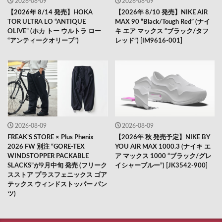
2026-08-09
2026-08-09
【2026年 8/14 発売】HOKA
【2026年 8/10 発売】NIKE AIR
TOR ULTRA LO “ANTIQUE
MAX 90 “Black/Tough Red” (ナイ
OLIVE” (ホカ トー ウルトラ ロー
キ エア マックス “ブラック/タフ
“アンティークオリーブ”)
レッド”) [IM9616-001]
2026-08-09
2026-08-09
FREAK’S STORE × Plus Phenix
【2026年 秋 発売予定】NIKE BY
2026 FW 別注 “GORE-TEX
YOU AIR MAX 1000.3 (ナイキ エ
WINDSTOPPER PACKABLE
ア マックス 1000 “ブラック/グレ
SLACKS”が9月中旬 発売 (フリーク
イシャーブルー”) [JK3542-900]
スストア プラスフェニックス ゴア
テックス ウィンドストッパー パン
ツ)