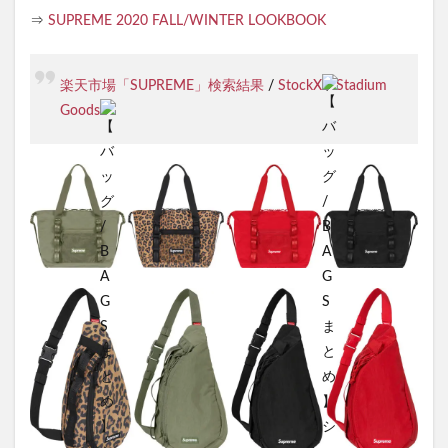
⇒
SUPREME 2020 FALL/WINTER LOOKBOOK
楽天市場「SUPREME」検索結果
/
StockX
/
Stadium
Goods