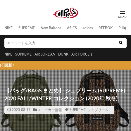
NIKE
SUPREME
New Balance
ASICS
adidas
REEBOK
PUMA
NIKE
SUPREME
AIR JORDAN
DUNK
AIR FORCE 1
スニー
【バッグ/BAGS まとめ】 シュプリーム (SUPREME)
2020 FALL/WINTER コレクション (2020年 秋冬)
2020-08-17
スニーカー情報
SUPREME
,
シュプリーム