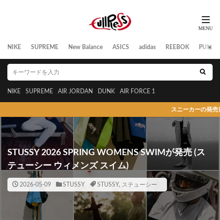
NIKE
SUPREME
New Balance
ASICS
adidas
REEBOK
PUMA
NIKE
SUPREME
AIR JORDAN
DUNK
AIR FORCE 1
スニーカーの発売日/リーク情報/新作/抽選/ニュー
STUSSY 2026 SPRING WOMENS SWIMが発売 (ス
テューシー ウィメンズ スイム)
2026-05-09
STUSSY
STUSSY
,
ステューシー