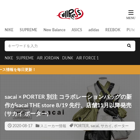
NIKE
SUPREME
New Balance
ASICS
adidas
REEBOK
PUMA
NIKE
SUPREME
AIR JORDAN
DUNK
AIR FORCE 1
を毎日更新！
sacai × PORTER 別注 コラボレーションバッグの新
作がsacai THE store 8/19 先行、店舗11月以降発売
(サカイ ポーター)
2020-08-17
スニーカー情報
PORTER
,
sacai
,
サカイ
,
ポーター