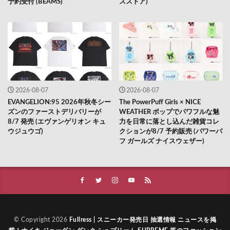
予約受付 (BEAMS)
スストア)
2026-08-07
2026-08-07
EVANGELION:95 2026年秋冬シー
The PowerPuff Girls × NICE
ズンのファーストデリバリーが
WEATHER ポップでパワフルな魅
8/7 発売 (エヴァンゲリオン キュ
力を日常に落とし込んだ雑貨コレ
ウジュウゴ)
クションが8/7 予約販売 (パワーパ
フ ガールズ ナイスウェザー)
© Copyright 2026
Fullress | スニーカー発売日 抽選情報 ニュースを掲