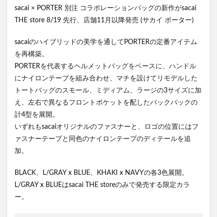
sacai × PORTER 別注 コラボレーションバッグの新作がsacai
THE store 8/19 先行、店舗11月以降発売 (サカイ ポーター)
sacaiのハイブリッドの美学を通してPORTERの定番アイテム
を再構築。
PORTERを代表するヘルメットバッグをベースに、ハンドル
にナイロンテープを組み合わせ、マチを設けてリモデルした
トートバッグのスモール、ミディアム、ラージの3サイズに加
え、左右で異なるフロントポケットを配したバックパックの
計4型を展開。
いずれもsacaiオリジナルのファスナーと、ロゴの位置にはフ
ァスナーテープと同色のナイロンテープのディテールを追
加。
BLACK、L/GRAY x BLUE、KHAKI x NAVYの各3色展開。
L/GRAY x BLUEはsacai THE storeのみで発売する限定カラ
ー。