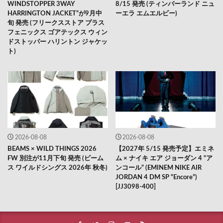
WINDSTOPPER 3WAY
8/15 発売 (ティンバーランド ニュ
HARRINGTON JACKET”が9月中
ーエラ エムエルビー)
旬 発売 (フリークスストア プラス
フェニックス ゴアテックス ウィン
ドストッパー ハリントン ジャケッ
ト)
2026-08-08
2026-08-08
BEAMS × WILD THINGS 2026
【2027年 5/15 発売予定】エミネ
FW 別注が11月下旬 発売 (ビーム
ム × ナイキ エア ジョーダン 4 “ア
ス ワイルドシングス 2026年 秋冬)
ンコール” (EMINEM NIKE AIR
JORDAN 4 DM SP “Encore”)
[JJ3098-400]