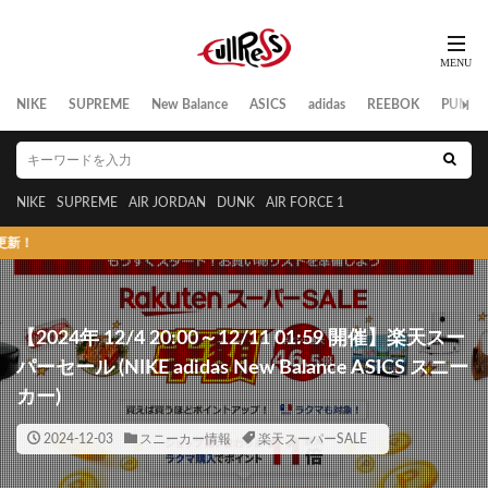
NIKE
SUPREME
New Balance
ASICS
adidas
REEBOK
PUMA
NIKE
SUPREME
AIR JORDAN
DUNK
AIR FORCE 1
ス
【2024年 12/4 20:00～12/11 01:59 開催】楽天スー
パーセール (NIKE adidas New Balance ASICS スニー
カー)
2024-12-03
スニーカー情報
楽天スーパーSALE